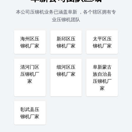
本公司压铆机业务已涵盖阜新 ，各个辖区拥有专
业压铆机团队
海州区压
新邱区压
太平区压
铆机厂家
铆机厂家
铆机厂家
清河门区
细河区压
阜新蒙古
压铆机厂
铆机厂家
族自治县
家
压铆机厂
家
彰武县压
铆机厂家